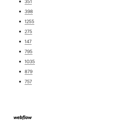
351
398
1255
275
147
795
1035
879
757